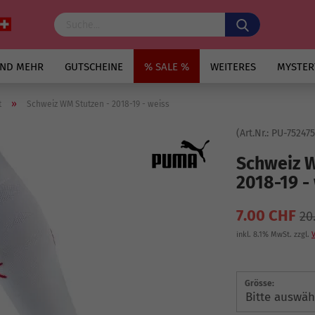
UND MEHR
GUTSCHEINE
% SALE %
WEITERES
MYSTER
»
t
Schweiz WM Stutzen - 2018-19 - weiss
(Art.Nr.:
PU-752475
Schweiz W
2018-19 -
7.00 CHF
20
inkl. 8.1% MwSt. zzgl.
Grösse: