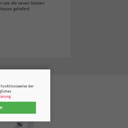
ei uns die neuen Stutzen
Hause geliefert!
ARTIKEL GEKAUFT:
 Funktionsweise der
gliches
lärung
.
en