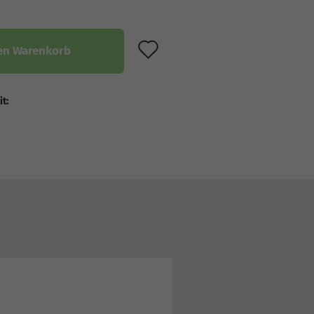
AUF DEN MERKZET
en Warenkorb
it: