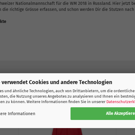
Schweizer Nationalmannschaft für die WM 2018 in Russland. Hier jetzt b
h die richtige Grösse erfassen, und schon werden Dir die Stutzen nach 
ukte
DIESEN ARTIKEL BESTELLTEN, HABEN AUCH FOLGENDE 
 verwendet Cookies und andere Technologien
s und ähnliche Technologien, auch von Drittanbietern, um die ordentliche
sten, die Nutzung unseres Angebotes zu analysieren und Ihnen ein bestmö
ten zu können. Weitere Informationen finden Sie in unserer
Datenschutzerk
Alle Akzeptier
ere Informationen