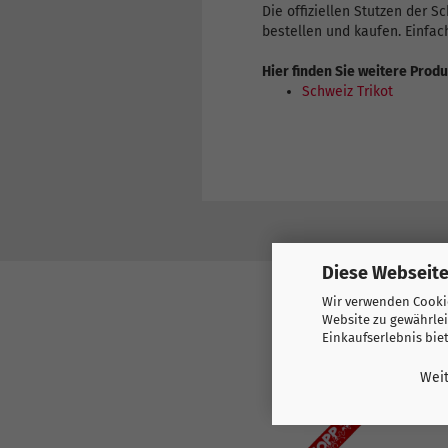
Die offiziellen Stutzen der 
bestellen und kaufen. Einfac
Hier finden Sie weitere Prod
Schweiz Trikot
KUNDEN, WELCHE 
Diese Webseite
Wir verwenden Cookie
Website zu gewährlei
Einkaufserlebnis bie
Weit