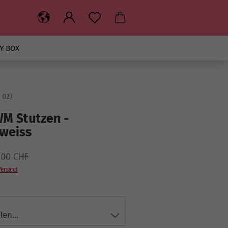
Y BOX
 02
)
M Stutzen -
 weiss
.00 CHF
Versand