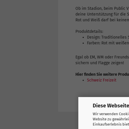
Ob im Stadion, beim Public 
deine Unterstützung für die 
Rot und Weiß darf bei keinem
Produktdetails:
Design: Traditionelles
Farben: Rot mit weiße
Egal ob EM, WM oder Freundsc
sichern und Flagge zeigen!
Hier finden Sie weitere Prod
Schweiz Freizeit
Diese Webseite
Wir verwenden Cookie
Website zu gewährlei
Einkaufserlebnis bie