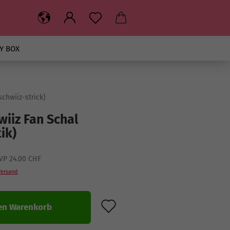
Y BOX
chwiiz-strick
)
iiz Fan Schal
ik)
VP 24.00 CHF
Versand
AUF DEN MERKZET
en Warenkorb