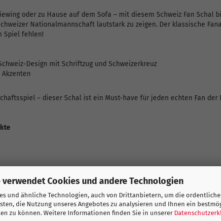
Viewing oder zu Hause auf dem Sofa – mit diesem Schweiz Fan Schal bi
Schweizer Nationalmannschaft lautstark zu zeigen. Der klassische Fana
 Spiel fehlen!
 Schweiz-Design mit Schriftzug und Schweizerkreuz
n Akzenten
haftsspiel – dieser Schal ist ein Must-have für jeden echten Fan der 
ukte
 verwendet Cookies und andere Technologien
s und ähnliche Technologien, auch von Drittanbietern, um die ordentliche
sten, die Nutzung unseres Angebotes zu analysieren und Ihnen ein bestmö
ten zu können. Weitere Informationen finden Sie in unserer
Datenschutzerk