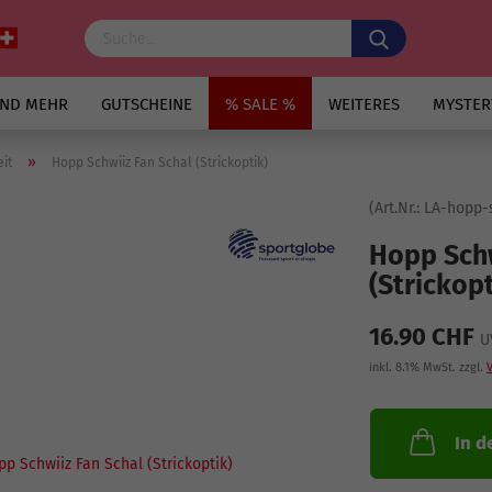
UND MEHR
GUTSCHEINE
% SALE %
WEITERES
MYSTER
»
eit
Hopp Schwiiz Fan Schal (Strickoptik)
(Art.Nr.:
LA-hopp-s
Hopp Schw
(Strickopt
16.90 CHF
U
inkl. 8.1% MwSt. zzgl.
In d