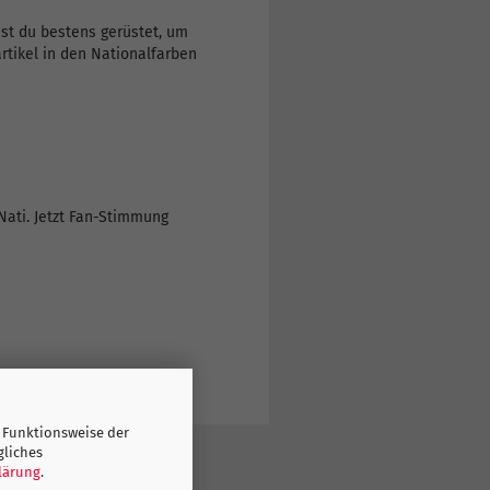
st du bestens gerüstet, um
rtikel in den Nationalfarben
Nati. Jetzt Fan-Stimmung
 Funktionsweise der
gliches
lärung
.