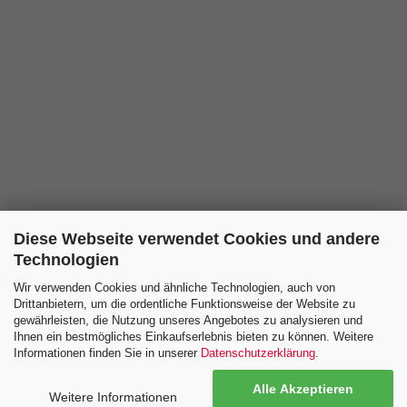
Diese Webseite verwendet Cookies und andere
Technologien
Wir verwenden Cookies und ähnliche Technologien, auch von
Drittanbietern, um die ordentliche Funktionsweise der Website zu
ZURÜCK
gewährleisten, die Nutzung unseres Angebotes zu analysieren und
Ihnen ein bestmögliches Einkaufserlebnis bieten zu können. Weitere
Informationen finden Sie in unserer
Datenschutzerklärung
.
Alle Akzeptieren
Weitere Informationen