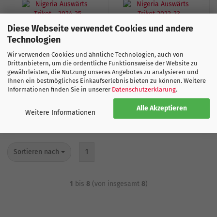
Diese Webseite verwendet Cookies und andere
Nigeria Auswärts Trikot
Nigeria Auswärts Trikot
Technologien
- 2024-25
- 2022-23
Wir verwenden Cookies und ähnliche Technologien, auch von
Drittanbietern, um die ordentliche Funktionsweise der Website zu
Ab nur 108.00 CHF
Ab nur 72.00 CHF
gewährleisten, die Nutzung unseres Angebotes zu analysieren und
Lieferzeit:
1-2
120.00 CHF
Ihnen ein bestmögliches Einkaufserlebnis bieten zu können. Weitere
Werktage
Lieferzeit:
1-2
Informationen finden Sie in unserer
Datenschutzerklärung
.
Werktage
Alle Akzeptieren
Weitere Informationen
Sortieren nach
1
1
bis
8
(von insgesamt
8
)