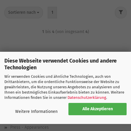
Sortieren nach
1
1
bis
4
(von insgesamt
4
)
Diese Webseite verwendet Cookies und andere
Technologien
Wir verwenden Cookies und ähnliche Technologien, auch von
Drittanbietern, um die ordentliche Funktionsweise der Website zu
gewährleisten, die Nutzung unseres Angebotes zu analysieren und
SPORTGLOBE
Ihnen ein bestmögliches Einkaufserlebnis bieten zu können. Weitere
Informationen finden Sie in unserer
Datenschutzerklärung
.
About us
Ecology
Alle Akzeptieren
Weitere Informationen
Jobs
Press - Appearances