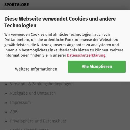
SPORTGLOBE
About us
Diese Webseite verwendet Cookies und andere
Technologien
Ecology
Jobs
Wir verwenden Cookies und ähnliche Technologien, auch von
Drittanbietern, um die ordentliche Funktionsweise der Website zu
Press - Appearances
gewährleisten, die Nutzung unseres Angebotes zu analysieren und
Ihnen ein bestmögliches Einkaufserlebnis bieten zu können. Weitere
Informationen finden Sie in unserer
Datenschutzerklärung
.
Mehr über...
Alle Akzeptieren
Weitere Informationen
Kontakt
Versand- & Zahlungsbedingungen
Rückgabe und Umtausch
Impressum
AGB
Privatsphäre und Datenschutz