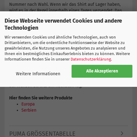
Nummer nach Wahl. Wenn wir das Shirt auf Lager haben,
wird es in der Regel innerhalb eines Tages versendet. Das
ist unser Markenzeichen: Individueller Druck und schnelle
Diese Webseite verwendet Cookies und andere
Lieferung.
Technologien
Spezielles Fussball Geschenk -
Ein Fussball Trikot ist auch als Geschenk sehr gut geeignet.
Wir verwenden Cookies und ähnliche Technologien, auch von
Lass einfach das Alter bzw. Geburtsjahr und den Namen des
Drittanbietern, um die ordentliche Funktionsweise der Website zu
Geburtstagskindes aufdrucken. Das macht das Trikot zu
gewährleisten, die Nutzung unseres Angebotes zu analysieren und
Ihnen ein bestmögliches Einkaufserlebnis bieten zu können. Weitere
einem ganz speziellen Geschenk.
Informationen finden Sie in unserer
Datenschutzerklärung
.
Neues Serbien Trikot für Kinder bestellen
-
Alle Akzeptieren
Einfach Grösse, Nummer und Name erfassen und bestellen.
Weitere Informationen
Bestimme deine Versandart selber und erhalte dein Trikot
auf Wunsch bereits am nächsten Tag.
Hier finden Sie weitere Produkte
Europa
Serbien
PUMA GRÖSSENTABELLE