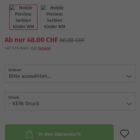
Ab nur 48.00 CHF
80.00 CHF
inkl. 8.1% MwSt. zzgl.
Versand
Grösse:
Druck:
AU
In den Warenkorb