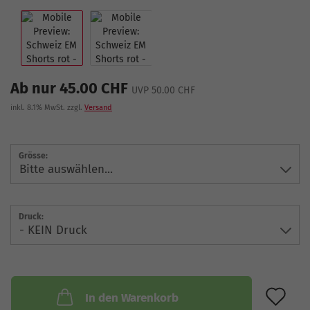
Ab nur 45.00 CHF
UVP 50.00 CHF
inkl. 8.1% MwSt. zzgl.
Versand
Grösse:
Druck:
AU
In den Warenkorb