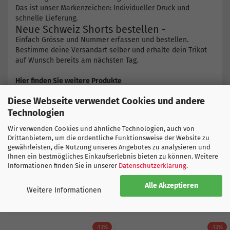
Das ist unser Markenzeichen: Individueller Druck und
schnelle Lieferung.
Neue Schweiz Shorts bestellen -
Einfach Grösse und Nummer erfassen und bestellen.
Bestimme deine Versandart selber und erhalte dein Trikot
auf Wunsch bereits am nächsten Tag.
Hier finden Sie weitere Produkte
Schweiz Trikot
Diese Webseite verwendet Cookies und andere
Technologien
PUMA GRÖSSENTABELLE
Wir verwenden Cookies und ähnliche Technologien, auch von
Drittanbietern, um die ordentliche Funktionsweise der Website zu
gewährleisten, die Nutzung unseres Angebotes zu analysieren und
Ihnen ein bestmögliches Einkaufserlebnis bieten zu können. Weitere
Informationen finden Sie in unserer
Datenschutzerklärung
.
Alle Akzeptieren
ZU DIESEM PRODUKT EMPFEHLEN WIR IHNEN:
Weitere Informationen
-13%
-13%