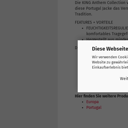
Die KING Anthem Collection v
diese Portugal Jacke das Ver
Tradition.
FEATURES + VORTEILE
FEUCHTIGKEITSREGULIER
komfortables Tragegef
Hergestellt aus mindes
DETAILS
Diese Webseite
Passform: Slim
Wir verwenden Cookie
Hauptmaterial: Spacer
Website zu gewährlei
Lange Ärmel
Einkaufserlebnis bie
Verschluss: Durchgehe
Offizielles Team Brand
Weit
Hier finden Sie weitere Prod
Europa
Portugal