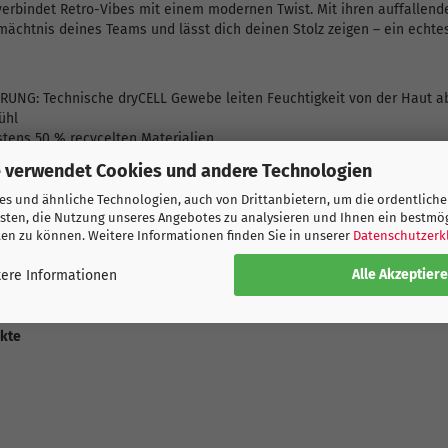
erbindet Retro-Vibes mit einem modernen Twist. Mit ihren auffallend
mächtnis deines Teams und lässt dich deinen Stolz zeigen – ein echte
UNG: Technische dryCELL Gewebe leiten Feuchtigkeit von der Haut ab
ühl
tens 50 % recycelten Materialien.
 verwendet Cookies und andere Technologien
s und ähnliche Technologien, auch von Drittanbietern, um die ordentliche
sten, die Nutzung unseres Angebotes zu analysieren und Ihnen ein bestmö
ten zu können. Weitere Informationen finden Sie in unserer
Datenschutzerk
nder Reißverschluss
ing
Alle Akzeptier
ere Informationen
ukte