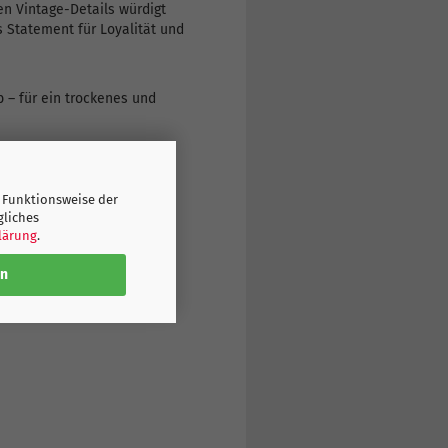
en Vintage-Details würdigt
s Statement für Loyalität und
 – für ein trockenes und
 Funktionsweise der
gliches
lärung
.
en