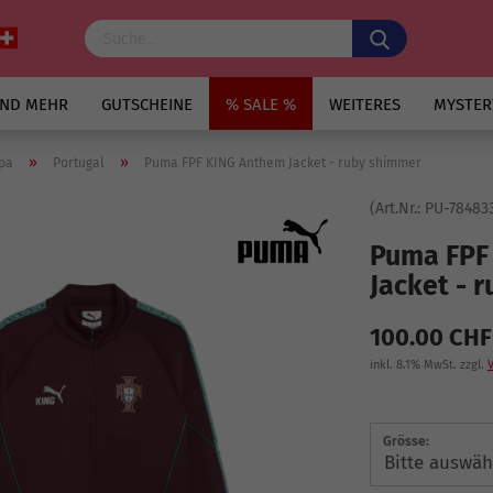
UND MEHR
GUTSCHEINE
% SALE %
WEITERES
MYSTER
»
»
pa
Portugal
Puma FPF KING Anthem Jacket - ruby shimmer
(Art.Nr.:
PU-78483
Puma FPF
Jacket - 
100.00 CHF
inkl. 8.1% MwSt. zzgl.
Grösse: