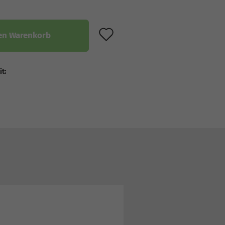
AUF DEN MERKZET
en Warenkorb
it: