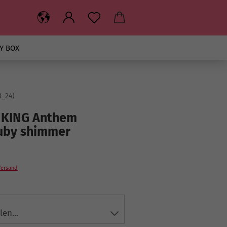
Y BOX
3_24
)
 KING Anthem
ruby shimmer
Versand