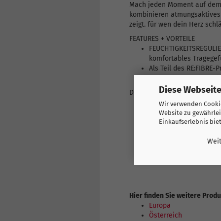
Mach jeden Moment auf dem Ra
kombinieren atmungsaktives 
zeigt. für wen dein Herz schlä
FEATURES + VORTEILE
FEUCHTIGKEITSREGULIER
komfortables Tragegef
Als Teil des RE:FIBRE-
und anderen gebrauchte
Diese Webseite
DETAILS
Passform: Regulär
Wir verwenden Cookie
Hauptmaterial: Double
Website zu gewährlei
Mesh-Einsätze für Luft
Einkaufserlebnis bie
Elastischer Bund mit T
Weit
Länge: Endet oberhalb
Bundhöhe: Mittel
Team und PUMA Brandi
Hier finden Sie weitere Prod
Europa
Österreich