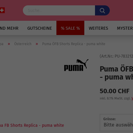
UND MEHR
GUTSCHEINE
% SALE %
WEITERES
MYSTER
»
»
pa
Österreich
Puma ÖFB Shorts Replica - puma white
(Art.Nr.:
PU-78321
Puma ÖFB 
- puma w
50.00 CHF
inkl. 8.1% MwSt. zzgl.
Grösse: