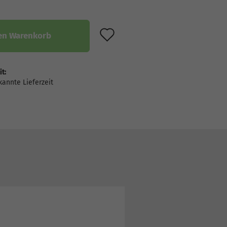
AUF DEN MERKZET
en Warenkorb
it: