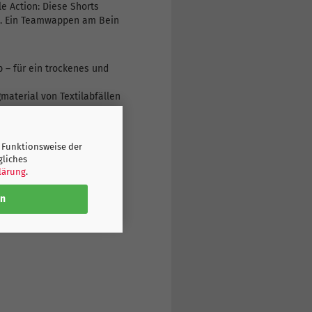
e Action: Diese Shorts
st. Ein Teamwappen am Bein
 – für ein trockenes und
material von Textilabfällen
 Funktionsweise der
gliches
lärung
.
en