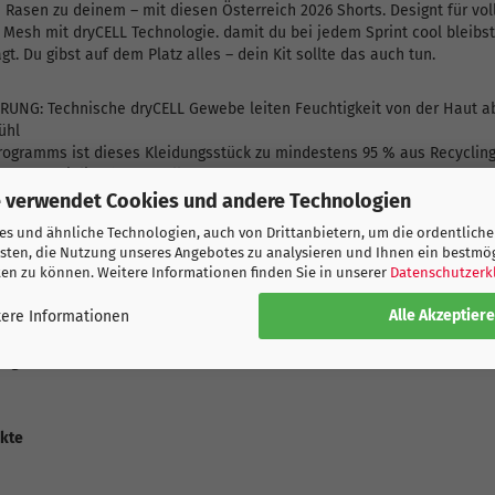
sen zu deinem – mit diesen Österreich 2026 Shorts. Designt für voll
Mesh mit dryCELL Technologie. damit du bei jedem Sprint cool bleib
gt. Du gibst auf dem Platz alles – dein Kit sollte das auch tun.
UNG: Technische dryCELL Gewebe leiten Feuchtigkeit von der Haut ab
ühl
Programms ist dieses Kleidungsstück zu mindestens 95 % aus Recycling
n Materialien hergestellt.
 verwendet Cookies und andere Technologien
s und ähnliche Technologien, auch von Drittanbietern, um die ordentliche
face-Jacquard
sten, die Nutzung unseres Angebotes zu analysieren und Ihnen ein bestmö
zirkulation
ten zu können. Weitere Informationen finden Sie in unserer
Datenschutzerk
unnelzug
Alle Akzeptier
ere Informationen
 des Knies
ng-Details
ukte