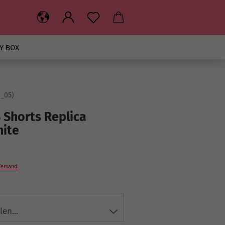
Y BOX
2_05
)
Shorts Replica
hite
Versand