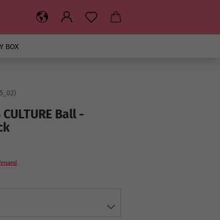
Y BOX
5_02
)
CULTURE Ball -
ck
Versand