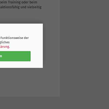
 beim Training oder beim
aktionsfähig und vielseitig
 Funktionsweise der
gliches
lärung
.
en