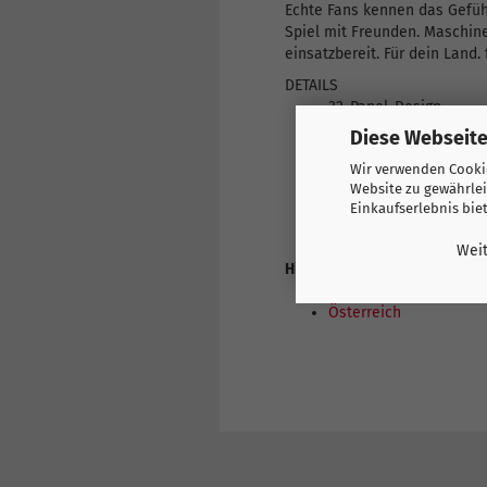
Echte Fans kennen das Gefühl
Spiel mit Freunden. Maschine
einsatzbereit. Für dein Land
DETAILS
32-Panel-Design
Maschinell vernäht
Diese Webseite
Glänzend
Wir verwenden Cookie
PUMA und Team-Brandi
Website zu gewährlei
Alle Altersgruppen
Einkaufserlebnis bie
Weit
Hier finden Sie weitere Prod
Europa
Österreich