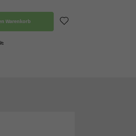
AUF DEN MERKZET
en Warenkorb
it: