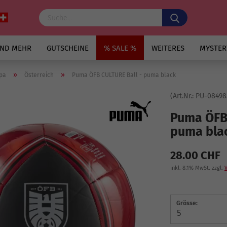
UND MEHR
GUTSCHEINE
% SALE %
WEITERES
MYSTER
»
»
pa
Österreich
Puma ÖFB CULTURE Ball - puma black
(Art.Nr.:
PU-08498
Puma ÖFB 
puma bla
28.00 CHF
inkl. 8.1% MwSt. zzgl.
Grösse: