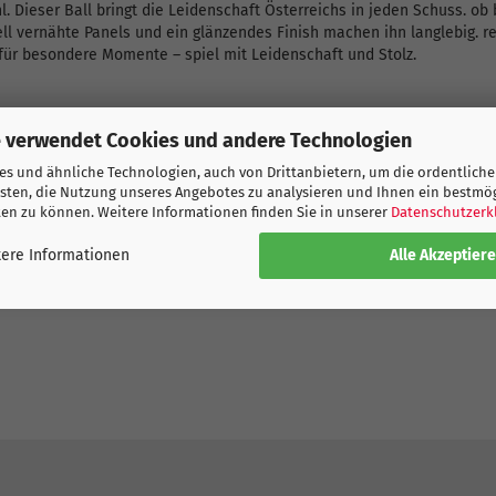
. Dieser Ball bringt die Leidenschaft Österreichs in jeden Schuss. ob
ll vernähte Panels und ein glänzendes Finish machen ihn langlebig. re
. für besondere Momente – spiel mit Leidenschaft und Stolz.
 verwendet Cookies und andere Technologien
s und ähnliche Technologien, auch von Drittanbietern, um die ordentliche
ng-Details
sten, die Nutzung unseres Angebotes zu analysieren und Ihnen ein bestmö
ten zu können. Weitere Informationen finden Sie in unserer
Datenschutzerk
Alle Akzeptier
ere Informationen
ukte