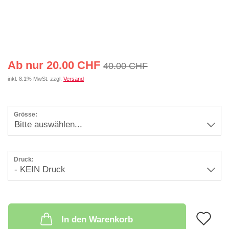
Ab nur 20.00 CHF
40.00 CHF
inkl. 8.1% MwSt. zzgl.
Versand
Grösse:
Druck:
A
In den Warenkorb