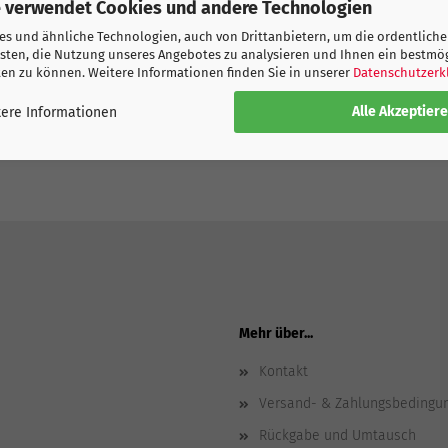
 verwendet Cookies und andere Technologien
für den Fussball mit den COPA Fansocken und Fussballmotiven darauf. 
 für den Liebsten. Grösse 40-46
s und ähnliche Technologien, auch von Drittanbietern, um die ordentliche
sten, die Nutzung unseres Angebotes zu analysieren und Ihnen ein bestmö
ukte
ten zu können. Weitere Informationen finden Sie in unserer
Datenschutzerk
Alle Akzeptier
ere Informationen
Mehr über...
Kontakt
Versand- & Zahlungsbedingu
Rückgabe und Umtausch