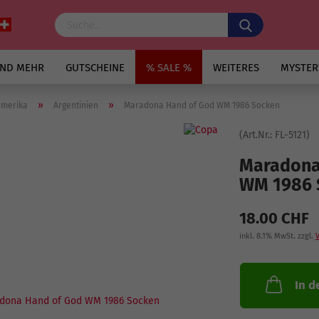
UND MEHR
GUTSCHEINE
% SALE %
WEITERES
MYSTER
»
»
merika
Argentinien
Maradona Hand of God WM 1986 Socken
(Art.Nr.:
FL-5121
)
Maradona
WM 1986 
18.00 CHF
inkl. 8.1% MwSt. zzgl.
In d