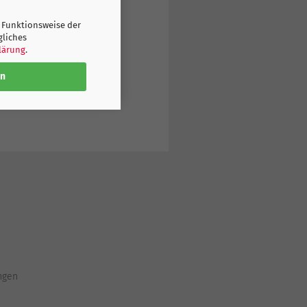
Die Fansocken eignen sich
 Funktionsweise der
gliches
lärung
.
en
ngen