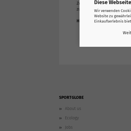
Diese Webseite
Zeige mit Still Deine Liebe 
zudem sehr gut als Geschenk
Wir verwenden Cookie
Website zu gewährlei
Hier finden Sie weitere Prod
Einkaufserlebnis bie
Südamerika
Argentinien
Weit
SPORTGLOBE
About us
Ecology
Jobs