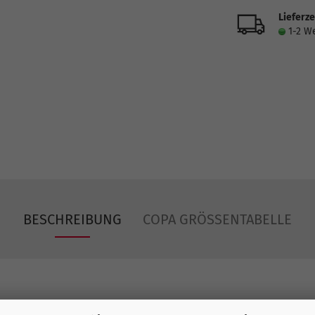
Lieferze
1-2 W
BESCHREIBUNG
COPA GRÖSSENTABELLE
God WM 1986 Socken