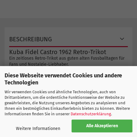
BESCHREIBUNG
Kuba Fidel Castro 1962 Retro-Trikot
Ein zeitloses Retro-Trikot aus guten alten Fussballtagen für
Fans und Nostalgie-Liebhaber.
Diese Webseite verwendet Cookies und andere
Hier finden Sie weitere Produkte
Technologien
Oldies but Goldies
Wir verwenden Cookies und ähnliche Technologien, auch von
Drittanbietern, um die ordentliche Funktionsweise der Website zu
gewährleisten, die Nutzung unseres Angebotes zu analysieren und
COPA GRÖSSENTABELLE
Ihnen ein bestmögliches Einkaufserlebnis bieten zu können. Weitere
Informationen finden Sie in unserer
Datenschutzerklärung
.
Alle Akzeptieren
Weitere Informationen