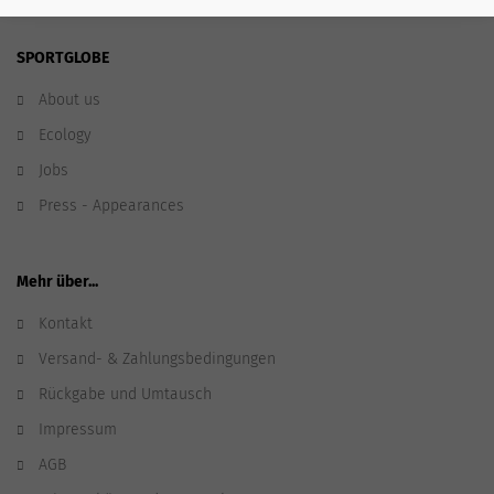
SPORTGLOBE
About us
Ecology
Jobs
Press - Appearances
Mehr über...
Kontakt
Versand- & Zahlungsbedingungen
Rückgabe und Umtausch
Impressum
AGB