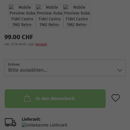
99.00 CHF
inkl. 8.1% MwSt. zzgl.
Versand
Grösse:
AU
In den Warenkorb
Lieferzeit: