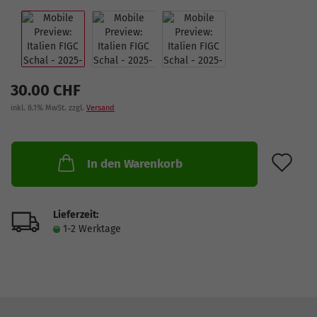
30.00 CHF
inkl. 8.1% MwSt. zzgl.
Versand
AU
In den Warenkorb
Lieferzeit:
1-2 Werktage