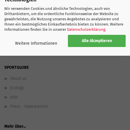
Italien
Wir verwenden Cookies und ähnliche Technologien, auch von
Drittanbietern, um die ordentliche Funktionsweise der Website zu
gewährleisten, die Nutzung unseres Angebotes zu analysieren und
ADIDAS GRÖSSENTABELLE
Ihnen ein bestmögliches Einkaufserlebnis bieten zu können. Weitere
Informationen finden Sie in unserer
Datenschutzerklärung
.
Alle Akzeptieren
Weitere Informationen
SPORTGLOBE
About us
Ecology
Jobs
Press - Appearances
Mehr über...