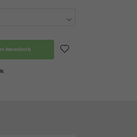
AUF DEN MERKZET
en Warenkorb
it: