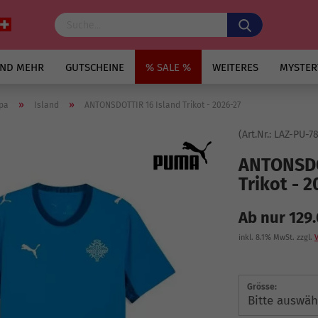
UND MEHR
GUTSCHEINE
% SALE %
WEITERES
MYSTER
»
»
pa
Island
ANTONSDOTTIR 16 Island Trikot - 2026-27
(Art.Nr.:
LAZ-PU-7
ANTONSDO
Trikot - 
Ab nur 129
inkl. 8.1% MwSt. zzgl.
Grösse: