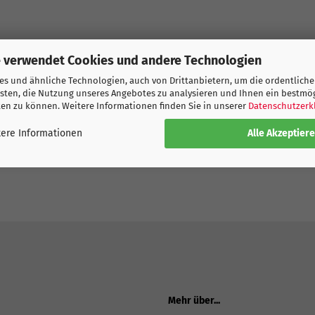
Island -
 verwendet Cookies und andere Technologien
Isländischen Nationalmannschaft für 2026-27. Hier jetzt bei uns das neu
s und ähnliche Technologien, auch von Drittanbietern, um die ordentliche
TIR 16 bedruckt!
sten, die Nutzung unseres Angebotes zu analysieren und Ihnen ein bestmö
ten zu können. Weitere Informationen finden Sie in unserer
Datenschutzerk
ukte
Alle Akzeptier
ere Informationen
Mehr über...