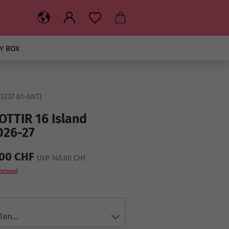
Y BOX
83237 01-ANT
)
TTIR 16 Island
2026-27
.00 CHF
UVP 145.00 CHF
Versand