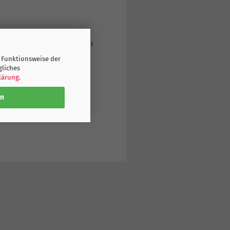
e Trikot von Island bestellen
 Funktionsweise der
gliches
lärung
.
en