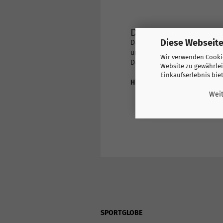
Das Heim Trikot von 
Diese Webseite
Das offizielle Fantrikot der 
und kaufen.
Wir verwenden Cookie
Das Trikot ist mit ANTONSDOT
Website zu gewährlei
Einkaufserlebnis bie
Hier finden Sie weitere Prod
Europa
Weit
Island
SPORTGLOBE