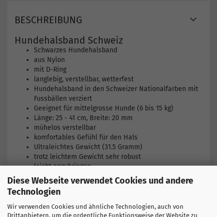
BESCHREIBUNG
Hundehalsband Schweiz
Schwarzes Hundehalsband
aus Nylon
mit D-Ring
langlebig, verstellbar, wetterfest
Hundehalsband in den Schweizer Nationalfarben mit
Fussbällen verziert
Geeignet für mittelgrosse Hunde (6 bis 15 kg)
Länge: 25 - 41 cm, Breite: 20 mm
mühelos verstellbar
komfortables Gefühl für den Hals
Ultraleichtes Gewicht (31.5 Gramm)
trotz leichtem Gewicht sehr robust
leicht anzubringen
Diese Webseite verwendet Cookies und andere
Technologien
Hier finden Sie weitere Produkte
Wir verwenden Cookies und ähnliche Technologien, auch von
Weitere Artikel
Drittanbietern, um die ordentliche Funktionsweise der Website zu