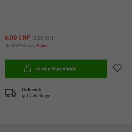
6.00 CHF
12.00 CHF
inkl. 8.1% MwSt. zzgl.
Versand
AU
In den Warenkorb
Lieferzeit:
1-2 Werktage