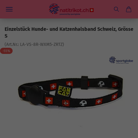
Einzelstück Hunde- und Katzenhalsband Schweiz, Grösse
S
(Art.Nr.:
LA-VS-8R-WXM5-ZRTZ
)
-55%