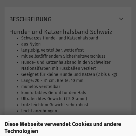
BESCHREIBUNG
Hunde- und Katzenhalsband Schweiz
Schwarzes Hunde- und Katzenhalsband
aus Nylon
langlebig, verstellbar, wetterfest
mit selbstöffnendem Sicherheitsverschluss
Hunde- und Katzenhalsband in den Schweizer
Nationalfarben mit Fussbällen verziert
Geeignet für kleine Hunde und Katzen (2 bis 6 kg)
Länge: 20 - 31 cm, Breite: 10 mm
mühelos verstellbar
komfortables Gefühl für den Hals
Ultraleichtes Gewicht (7.5 Gramm)
trotz leichtem Gewicht sehr robust
leicht anzubringen
Diese Webseite verwendet Cookies und andere
Technologien
Hier finden Sie weitere Produkte