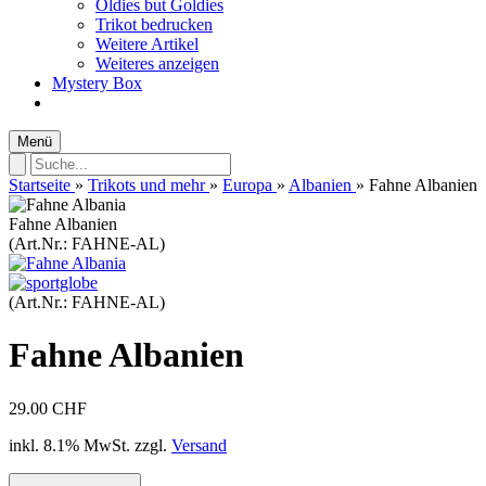
Oldies but Goldies
Trikot bedrucken
Weitere Artikel
Weiteres anzeigen
Mystery Box
Menü
Startseite
»
Trikots und mehr
»
Europa
»
Albanien
»
Fahne Albanien
Fahne Albanien
(Art.Nr.:
FAHNE-AL
)
(Art.Nr.:
FAHNE-AL
)
Fahne Albanien
29.00 CHF
inkl. 8.1% MwSt. zzgl.
Versand