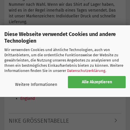
Nummer nach Wahl. Wenn wir das Shirt auf Lager haben,
wird es in der Regel innerhalb eines Tages versendet. Das
ist unser Markenzeichen: Individueller Druck und schnelle
Lieferung.
Spezielles Fussball Geschenk -
Diese Webseite verwendet Cookies und andere
Ein Fussball Trikot ist auch als Geschenk sehr gut geeignet.
Lass einfach das Alter bzw. Geburtsjahr und den Namen des
Technologien
Geburtstagskindes aufdrucken. Das macht das Trikot zu
Wir verwenden Cookies und ähnliche Technologien, auch von
einem ganz speziellen Geschenk.
Drittanbietern, um die ordentliche Funktionsweise der Website zu
Neues England Trikot bestellen -
gewährleisten, die Nutzung unseres Angebotes zu analysieren und
Einfach Grösse, Nummer und Name erfassen und bestellen.
Ihnen ein bestmögliches Einkaufserlebnis bieten zu können. Weitere
Bestimme deine Versandart selber und erhalte dein Trikot
Informationen finden Sie in unserer
Datenschutzerklärung
.
auf Wunsch bereits am nächsten Tag.
Alle Akzeptieren
Weitere Informationen
Hier finden Sie weitere Produkte
Europa
England
NIKE GRÖSSENTABELLE