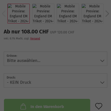
Ab nur 108.00 CHF
UVP 120.00 CHF
inkl. 8.1% MwSt. zzgl.
Versand
Grösse:
Druck:
AU
In den Warenkorb