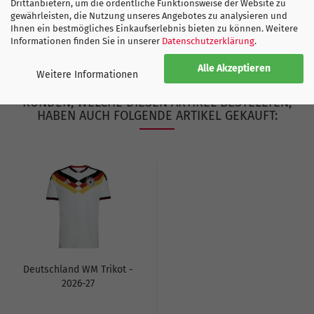
Drittanbietern, um die ordentliche Funktionsweise der Website zu
gewährleisten, die Nutzung unseres Angebotes zu analysieren und
ADIDAS GRÖSSENTABELLE
Ihnen ein bestmögliches Einkaufserlebnis bieten zu können. Weitere
Informationen finden Sie in unserer
Datenschutzerklärung
.
Alle Akzeptieren
Weitere Informationen
KUNDEN, WELCHE DIESEN ARTIKEL BESTELLTEN,
HABEN AUCH FOLGENDE ARTIKEL GEKAUFT:
Deutschland WM Trikot -
2026-27