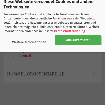
Diese Webseite verwendet Cookies und andere
Nummer an. Wenn wir die Shorts auf Lager haben, wird sie
Technologien
in der Regel innerhalb eines Tages bedruckt und versendet.
Das ist unser Markenzeichen: Individueller Druck und
Wir verwenden Cookies und ähnliche Technologien, auch von
schnelle Lieferung.
Drittanbietern, um die ordentliche Funktionsweise der Website zu
Neue Dänemark Kinder Shorts bestellen -
gewährleisten, die Nutzung unseres Angebotes zu analysieren und
Ihnen ein bestmögliches Einkaufserlebnis bieten zu können. Weitere
Einfach Grösse und Nummer erfassen und bestellen.
Informationen finden Sie in unserer
Datenschutzerklärung
.
Bestimme deine Versandart selber und erhalte dein Trikot
auf Wunsch bereits am nächsten Tag.
Alle Akzeptieren
Weitere Informationen
Hier finden Sie weitere Produkte
Europa
Dänemark
HUMMEL GRÖSSENTABELLE