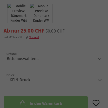
Ab nur 25.00 CHF
50.00 CHF
inkl. 8.1% MwSt. zzgl.
Versand
Grösse:
Druck:
AU
In den Warenkorb