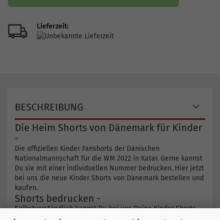
Lieferzeit:
BESCHREIBUNG
Die Heim Shorts von Dänemark für Kinder
-
Die offiziellen Kinder Fanshorts der Dänischen
Nationalmannschaft für die WM 2022 in Katar. Gerne kannst
Du sie mit einer individuellen Nummer bedrucken. Hier jetzt
bei uns die neue Kinder Shorts von Dänemark bestellen und
kaufen.
Shorts bedrucken -
Selbstverständlich kannst Du bei uns Deine Kinder Shorts
auch bedrucken. Gib einfach in die Maske die gewünschte