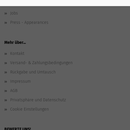
Ecology
Jobs
Press - Appearances
Mehr über...
Kontakt
Versand- & Zahlungsbedingungen
Rückgabe und Umtausch
Impressum
AGB
Privatsphäre und Datenschutz
Cookie Einstellungen
BEWERTE UNS!