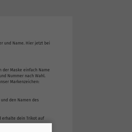
r und Name. Hier jetzt bei
 in der Maske einfach Name
e und Nummer nach Wahl.
 unser Markenzeichen:
ahr und den Namen des
erhalte dein Trikot auf