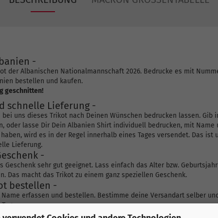
banien -
rikot der Albanischen Nationalmannschaft 2026. Bedrucke es mit Numme
nien bestellen und kaufen.
g geschnitten!
d schnelle Lieferung -
u bei uns dieses Trikot nach Deinen Wünschen bedrucken lassen. Gib
, oder lasse Dir Dein Albanien Shirt individuell bedrucken, mit Nam
 haben, wird es in der Regel innerhalb eines Tages versendet. Das ist
lle Lieferung.
Geschenk -
 als Geschenk sehr gut geeignet. Lass einfach das Alter bzw. Geburtsj
n. Das macht das Trikot zu einem ganz speziellen Geschenk.
t bestellen -
Name erfassen und bestellen. Bestimme deine Versandart selber und 
 Tag.
 verwendet Cookies und andere Technologien