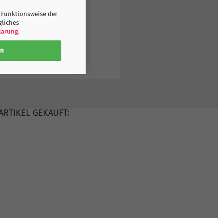
 Funktionsweise der
gliches
lärung
.
en
ARTIKEL GEKAUFT: