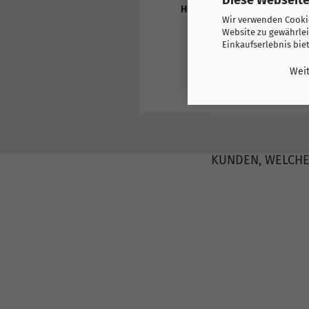
Hier finden Sie weitere Prod
Wir verwenden Cookie
Europa
Website zu gewährlei
Albanien
Einkaufserlebnis bie
Weit
KUNDEN, WELCHE 