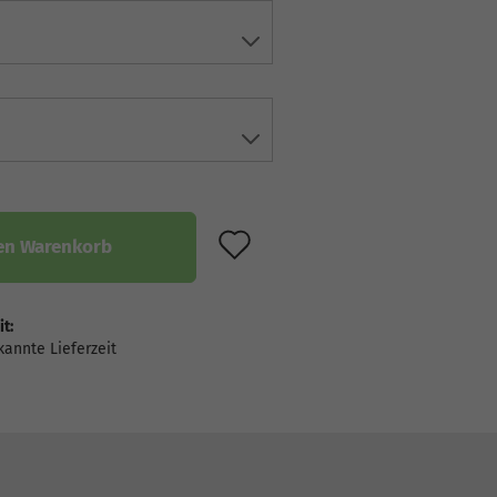
AUF DEN MERKZET
en Warenkorb
it: