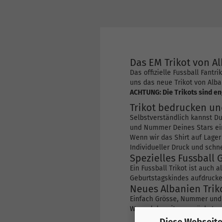
Das EM Trikot von Al
Das offizielle Fussball Fant
uns das neue Trikot von Alba
ACHTUNG: Die Trikots sind en
Trikot bedrucken un
Selbstverständlich kannst D
und Nummer Deines Stars ein
Wenn wir das Shirt auf Lager
Individueller Druck und schne
Spezielles Fussball 
Ein Fussball Trikot ist auch
Geburtstagskindes aufdrucke
Neues Albanien Triko
Einfach Grösse, Nummer und 
Wunsch bereits am nächsten
Diese Webseite