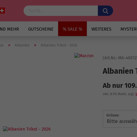
UND MEHR
GUTSCHEINE
% SALE %
WEITERES
MYSTER
»
»
pa
Albanien
Albanien Trikot - 2026
(Art.Nr.:
MA-40012
Albanien 
Ab nur 109
inkl. 8.1% MwSt. zzgl.
Grösse: